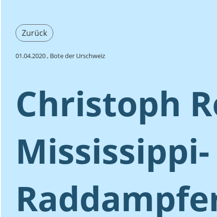
Zurück
01.04.2020
, Bote der Urschweiz
Christoph R
Mississippi-
Raddampfer: