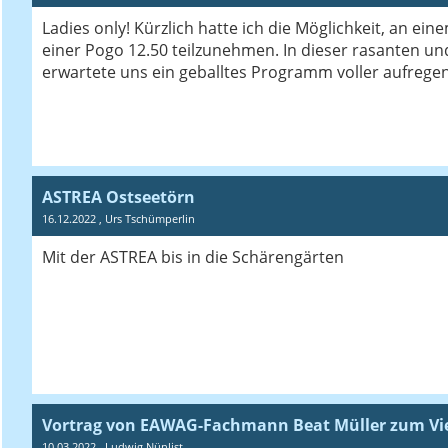
Ladies only! Kürzlich hatte ich die Möglichkeit, an ein
einer Pogo 12.50 teilzunehmen. In dieser rasanten u
erwartete uns ein geballtes Programm voller aufrege
ASTREA Ostseetörn
16.12.2022
, Urs Tschümperlin
Mit der ASTREA bis in die Schärengärten
Vortrag von EAWAG-Fachmann Beat Müller zum Vie
10.03.2022
, Ludwig Nünlist