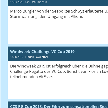
12.03.2020
, Urs Tschümperlin
Marco Bürgler von der Seepolizei Schwyz erläuterte u.a
Sturmwarnung, den Umgang mit Alkohol.
Windweek-Challenge VC-Cup 2019
18.08.2019
, Florian Löwenthal
Die Windweek 2019 ist erfolgreich über die Bühne geg
Challenge-Regatta des VC-Cup. Bericht von Florian Lö
teilnehmenden VitEsse.
CCS RG Cup 2018: Der Film zum sensationellen Sieg