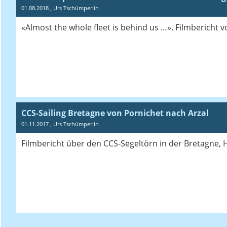
01.08.2018
, Urs Tschümperlin
«Almost the whole fleet is behind us …». Filmbericht
CCS-Sailing Bretagne von Pornichet nach Arzal
01.11.2017
, Urs Tschümperlin
Filmbericht über den CCS-Segeltörn in der Bretagne, 