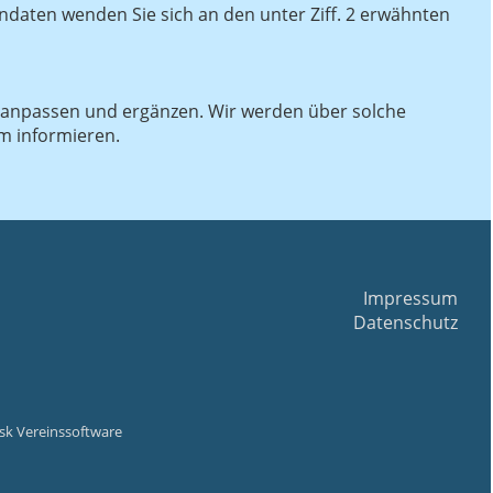
ndaten wenden Sie sich an den unter Ziff. 2 erwähnten
t anpassen und ergänzen. Wir werden über solche
m informieren.
Impressum
Datenschutz
esk Vereinssoftware