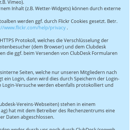
z.B. Vimeo).
ernem Inhalt (z.B. Wetter-Widgets) können durch externe
otoalben werden ggf. durch Flickr Cookies gesetzt. Betr.
://www.flickr.com/help/privacy
.
TTPS Protokoll, welches die Verschlüsselung der
itenbesucher (dem Browser) und dem Clubdesk
aten die ggf. beim Versenden von ClubDesk Formularen
sinterne Seiten, welche nur unseren Mitgliedern nach
gt ein Login, dann wird dies durch Speichern der Login-
he Login-Versuche werden ebenfalls protokolliert und
lubdesk-Vereins-Webseiten) stehen in einem
 ag) hat mit dem Betreiber des Rechenzentrums eine
er Daten abgeschlossen.
erden weder durch uns noch durch ClubDesk (reeweb