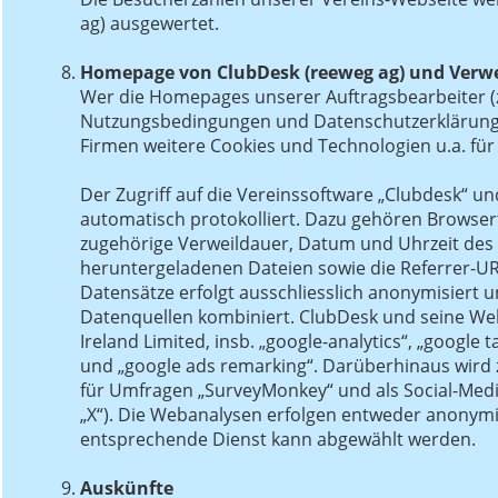
ag) ausgewertet.
Homepage von ClubDesk (reeweg ag) und Verw
Wer die Homepages unserer Auftragsbearbeiter (z
Nutzungsbedingungen und Datenschutzerklärung
Firmen weitere Cookies und Technologien u.a. fü
Der Zugriff auf die Vereinssoftware „Clubdesk“ un
automatisch protokolliert. Dazu gehören Browser
zugehörige Verweildauer, Datum und Uhrzeit de
heruntergeladenen Dateien sowie die Referrer-URL
Datensätze erfolgt ausschliesslich anonymisiert 
Datenquellen kombiniert. ClubDesk und seine W
Ireland Limited, insb. „google-analytics“, „google 
und „google ads remarking“. Darüberhinaus wird 
für Umfragen „SurveyMonkey“ und als Social-Media
„X“). Die Webanalysen erfolgen entweder anonym
entsprechende Dienst kann abgewählt werden.
Auskünfte